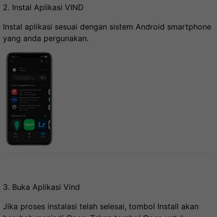
2. Instal Aplikasi VIND
Instal aplikasi sesuai dengan sistem Android smartphone
yang anda pergunakan.
3. Buka Aplikasi Vind
Jika proses instalasi telah selesai, tombol Install akan