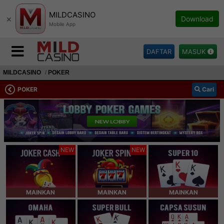
MILDCASINO
×
Download
Mobile App
DAFTAR
MASUK
MILDCASINO
POKER
POKER
Cari
NEW
NEW
MAINKAN
MAINKAN
MAINKAN