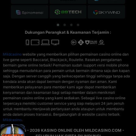
Dukungan Perangkat & Keamanan Terjamin :
Mildcasino
website yang memberikan pilihan permainan casino online dan
live game seperti Baccarat, Blackjack, Roulette. Rasakan pengalaman
bermain game online terbaik! Permainan sudah support versi mobile phone
sehingga memudahkan para pemain untuk bermain dimana saja dan kapan
saja. Dengan server canggih yang berkecepatan tinggi sehingga tanpa ada
kendala anda akan dapat bermain dengan nyaman dan aman. Kami
memberikan pelayanan para member kami agar dapat memberikan
kenyamanan dan keamanan bagi setiap member dalam menikmati
permainan casino online yang kami sediakan. Sebagai live casino online
terpercaya memiliki customer service yang siap melayani 24 jam penuh
untuk membantu menjawab pertanyaan anda ataupun untuk membantu
anda dalam proses transaksi. Bergabunglah di website casino terbaik
Mildcasino
.
© 2015 - 2026 KASINO ONLINE OLEH MILDCASINO.COM -